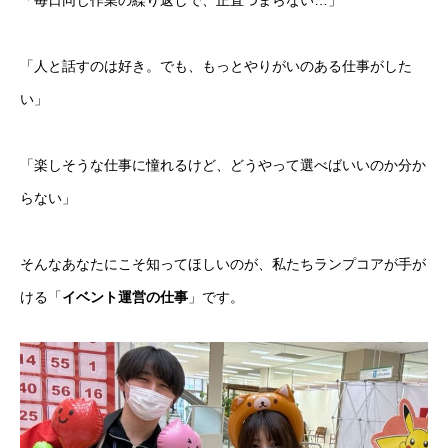
「毎日同じ作業の繰り返しで、正直つまらない…」
新卒採用
「人と話すのは好き。でも、もっとやりがいのある仕事がした
中途採用
い」
経験者採用
「楽しそうな仕事に憧れるけど、どうやって選べばいいのか分か
業務委託求人
らない」
独立支援求人
そんなあなたにこそ知ってほしいのが、私たちランプコアが手が
アルバイト採用
ける「
イベント運営の仕事
」です。
PRIVACY POLICY