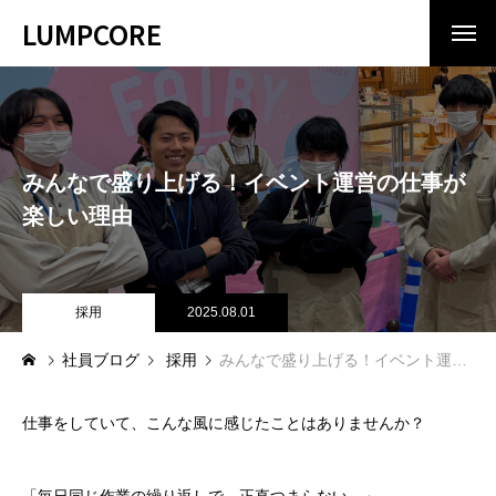
LUMPCORE
COMPANY
会社情報
ランプコアとは
みんなで盛り上げる！イベント運営の仕事が
No.1ベンチャー企業ランプコアの秘密
楽しい理由
INTERVIEW
スタッフ紹介
CULTURE
採用
2025.08.01
夢忠人
社員ブログ
採用
みんなで盛り上げる！イベント運営の仕事が楽しい理由
BLOG
ブログ
RECRUIT
仕事をしていて、こんな風に感じたことはありませんか？
採用情報
カジュアル面談について