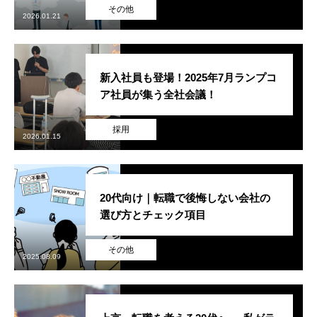
その他
2026.01.21
新卒採用
中途採用
新入社員も登場！2025年7月ランプコ
経験者採用
ア社員が集う全社会議！
業務委託求人
採用
2026.01.15
独立支援求人
20代向け｜転職で後悔しない会社の
アルバイト採用
選び方とチェック項目
その他
2025.08.09
PRIVACY POLICY