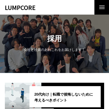
LUMPCORE
COMPANY
会社情報
ランプコアとは
採用
No.1ベンチャー企業ランプコアの秘密
会社と社員のあれこれをお届けします！
INTERVIEW
スタッフ紹介
CULTURE
夢忠人
BLOG
ブログ
RECRUIT
採用情報
20代向け｜転職で後悔しないために
考えるべきポイント
カジュアル面談について