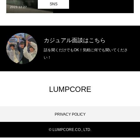
SNS
2023.12.27
新卒採用
中途採用
カジュアル面談はこちら
経験者採用
話を聞くだけでもOK！気軽に何でも聞いてくださ
業務委託求人
い！
独立支援求人
LUMPCORE
アルバイト採用
PRIVACY POLICY
PRIVACY POLICY
＼カジュアル面談実施中／
© LUMPCORE.CO., LTD.